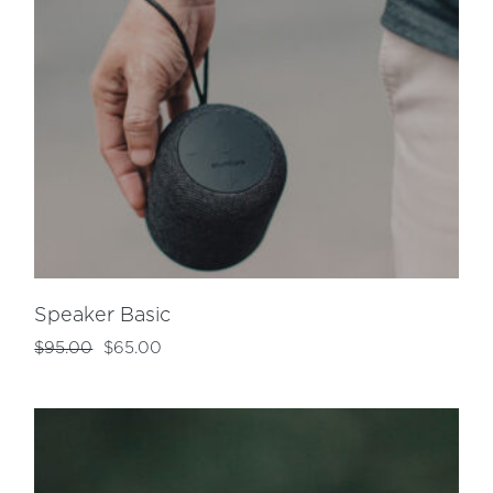
Speaker Basic
$
95.00
$
65.00