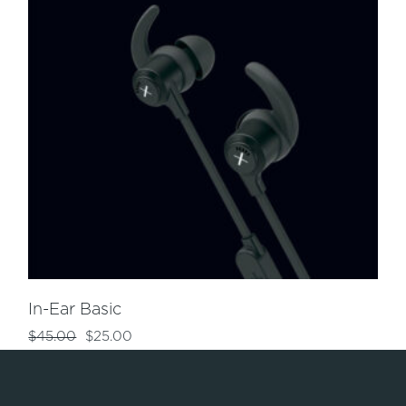
In-Ear Basic
$
45.00
$
25.00