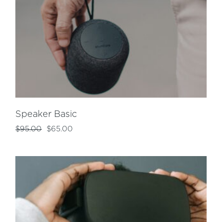
Speaker Basic
$
95.00
$
65.00