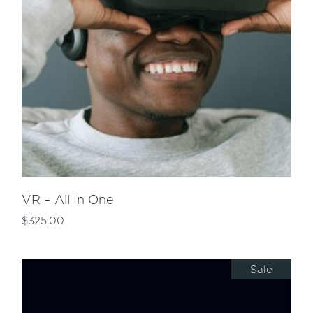
VR – All In One
$
325.00
Sale