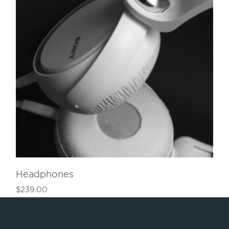
Headphones
$
239.00