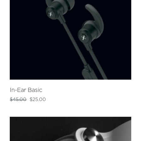
In-Ear Basic
$
45.00
$
25.00