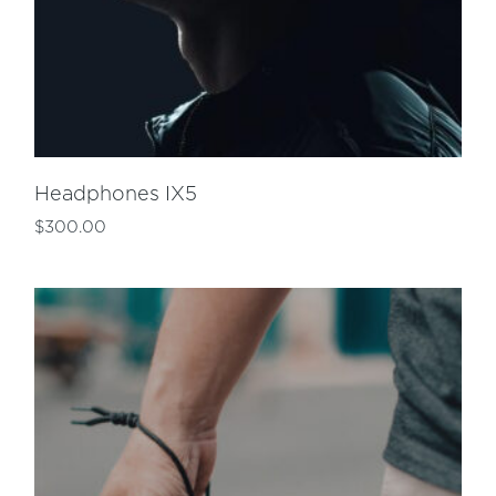
Headphones IX5
$
300.00