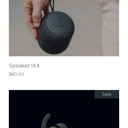
Speaker IX4
$
80.00
Sale