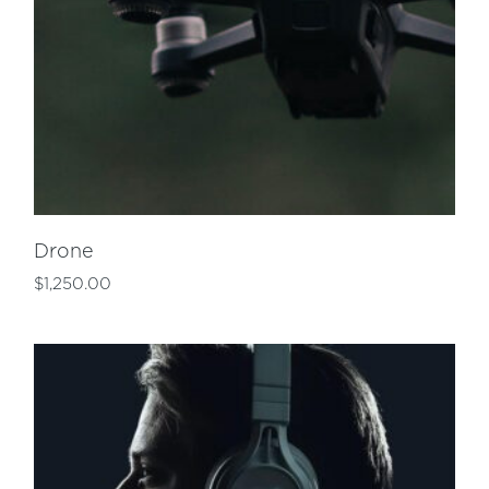
Drone
$
1,250.00