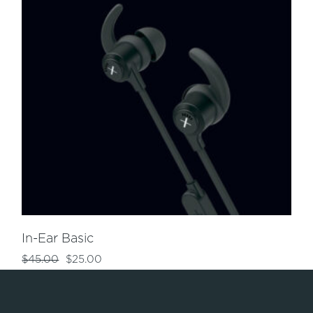
In-Ear Basic
$
45.00
$
25.00