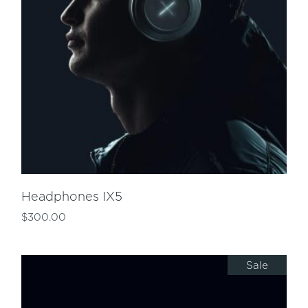
Headphones IX5
$
300.00
Sale