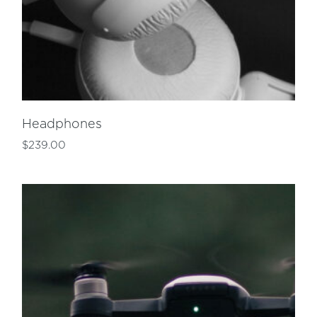
Headphones
$
239.00