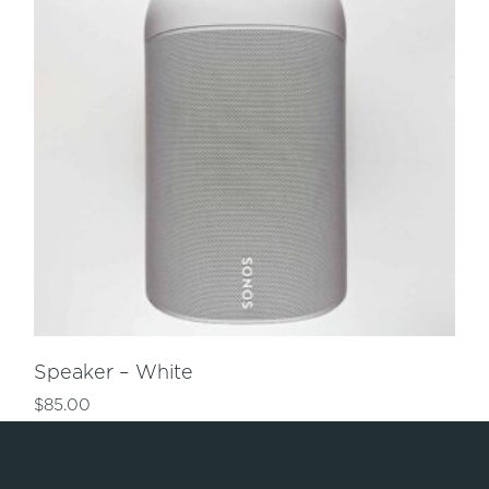
Speaker – White
$
85.00