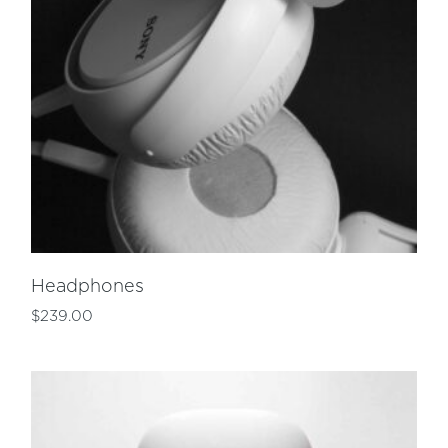
Headphones
$
239.00