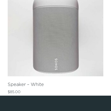
Speaker – White
$
85.00