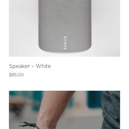
Speaker – White
$
85.00