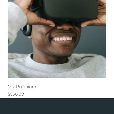
VR Premium
$
560.00