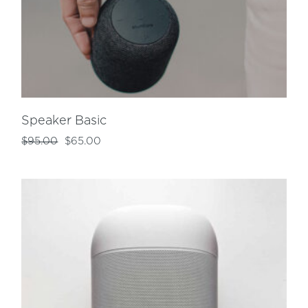
Speaker Basic
$
95.00
$
65.00