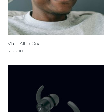
VR – All In One
$
325.00