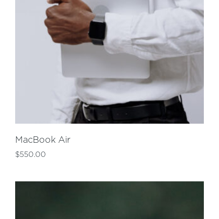
MacBook Air
$
550.00