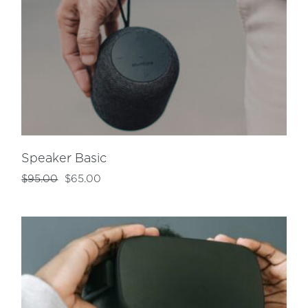
Speaker Basic
$
95.00
$
65.00