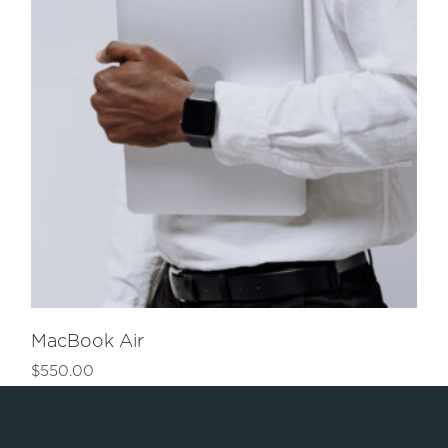
MacBook Air
$
550.00