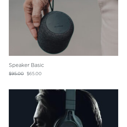
Speaker Basic
$
95.00
$
65.00