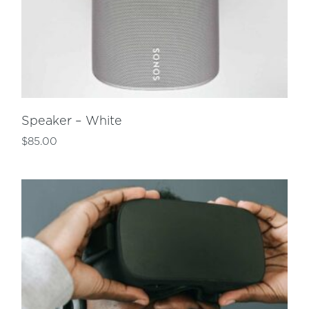
Speaker – White
$
85.00