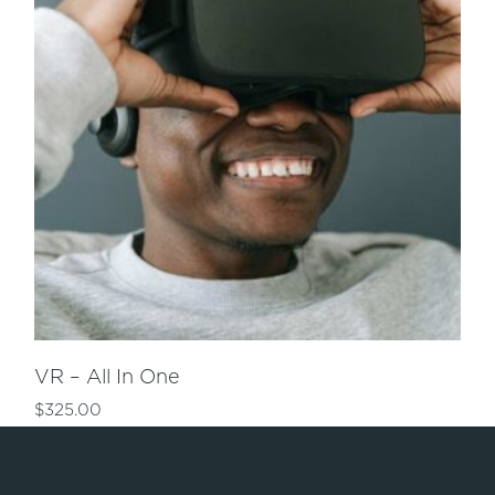
VR – All In One
$
325.00