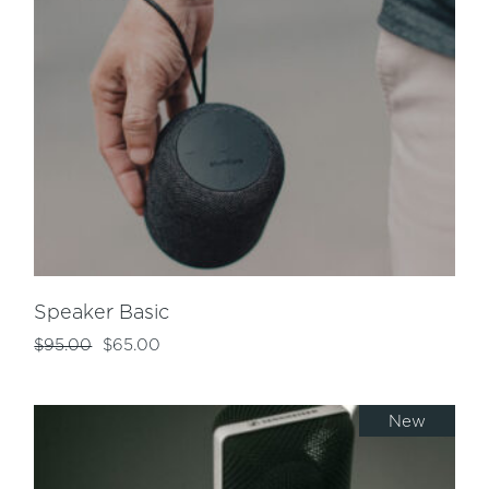
Speaker Basic
$
95.00
$
65.00
New