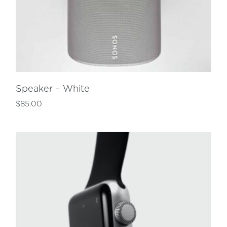
Speaker – White
$
85.00